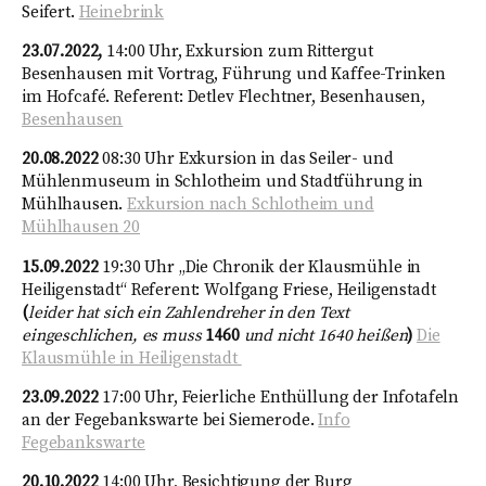
Seifert.
Heinebrink
23.07.2022,
14:00 Uhr, Exkursion zum Rittergut
Besenhausen mit Vortrag, Führung und Kaffee-Trinken
im Hofcafé. Referent: Detlev Flechtner, Besenhausen,
Besenhausen
20.08.2022
08:30 Uhr Exkursion in das Seiler- und
Mühlenmuseum in Schlotheim und Stadtführung in
Mühlhausen.
Exkursion nach Schlotheim und
Mühlhausen 20
15.09.2022
19:30 Uhr „Die Chronik der Klausmühle in
Heiligenstadt“ Referent: Wolfgang Friese, Heiligenstadt
(
leider hat sich ein Zahlendreher in den Text
eingeschlichen, es muss
1460
und nicht 1640 heißen
)
Die
Klausmühle in Heiligenstadt
23.09.2022
17:00 Uhr, Feierliche Enthüllung der Infotafeln
an der Fegebankswarte bei Siemerode.
Info
Fegebankswarte
20.10.2022
14:00 Uhr, Besichtigung der Burg