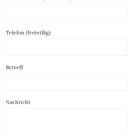
Bitte lasse dieses Feld leer.
Telefon (freiwillig)
Betreff
Bitte lasse dieses Feld leer.
Nachricht